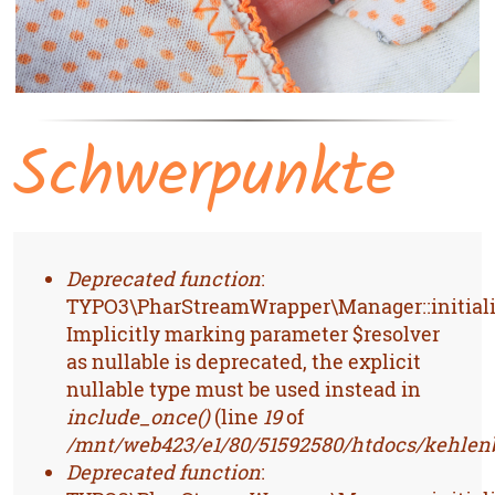
Schwerpunkte
FEHLERMELDUNG
Deprecated function
:
TYPO3\PharStreamWrapper\Manager::initiali
Implicitly marking parameter $resolver
as nullable is deprecated, the explicit
nullable type must be used instead in
include_once()
(line
19
of
/mnt/web423/e1/80/51592580/htdocs/kehlenb
Deprecated function
: