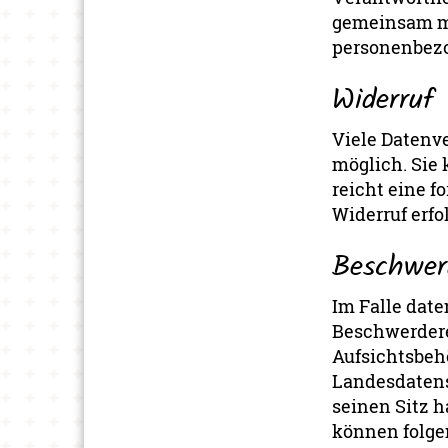
gemeinsam mi
personenbezo
Widerruf 
Viele Datenv
möglich. Sie 
reicht eine f
Widerruf erfo
Beschwer
Im Falle dat
Beschwerdere
Aufsichtsbeh
Landesdatens
seinen Sitz h
können folg