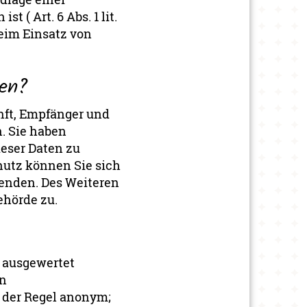
t ( Art. 6 Abs. 1 lit.
beim Einsatz von
ten?
nft, Empfänger und
. Sie haben
ieser Daten zu
hutz können Sie sich
enden. Des Weiteren
ehörde zu.
h ausgewertet
en
n der Regel anonym;