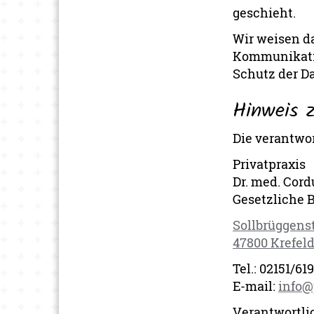
geschieht.
Wir weisen da
Kommunikatio
Schutz der Da
Hinweis z
Die verantwor
Privatpraxis
Dr. med. Cor
Gesetzliche 
Sollbrüggenst
47800 Krefel
Tel.: 02151/61
E-mail:
info@
Verantwortlic