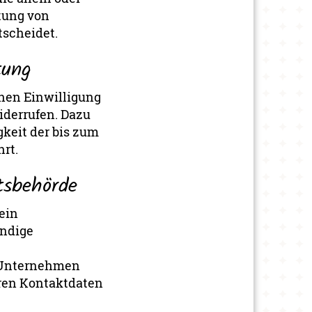
tung von
tscheidet.
tung
chen Einwilligung
widerrufen. Dazu
gkeit der bis zum
rt.
tsbehörde
ein
ändige
r Unternehmen
eren Kontaktdaten