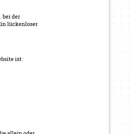
 bei der
in lückenloser
bsite ist:
ie allein oder